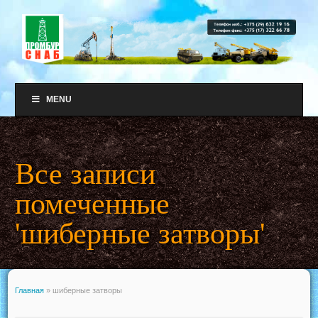
MENU
Все записи
помеченные
'шиберные затворы'
Главная
»
шиберные затворы