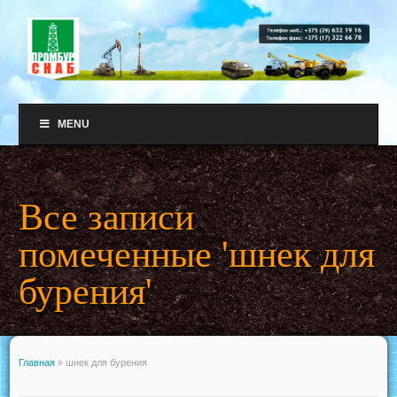
MENU
Все записи
помеченные 'шнек для
бурения'
Главная
»
шнек для бурения