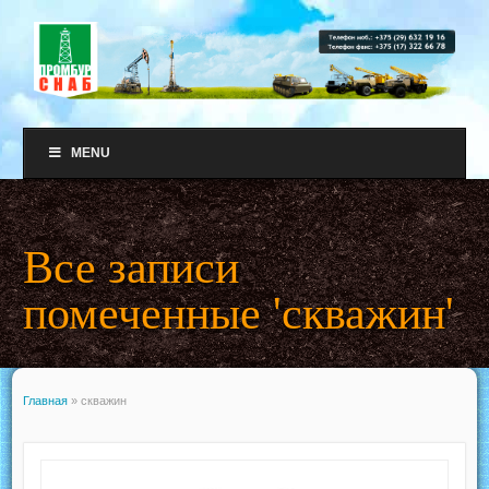
MENU
Все записи
помеченные 'скважин'
Главная
»
скважин