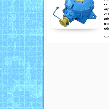
ка
аг
А6
об
ск
об
Чи