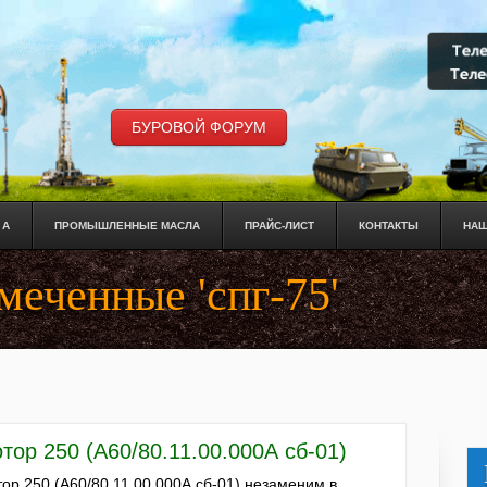
БУРОВОЙ ФОРУМ
 А
ПРОМЫШЛЕННЫЕ МАСЛА
ПРАЙС-ЛИСТ
КОНТАКТЫ
НАШ
меченные 'спг-75'
тор 250 (А60/80.11.00.000А сб-01)
тор 250 (А60/80.11.00.000А сб-01) незаменим в