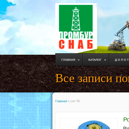
ГЛАВНАЯ
КАТАЛОГ
Д О Л О Т
Все записи по
Главная
»
спг-75
Ро
Ро