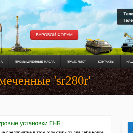
БУРОВОЙ ФОРУМ
 А
ПРОМЫШЛЕННЫЕ МАСЛА
ПРАЙС-ЛИСТ
КОНТАКТЫ
НАШ
меченные 'sr280r'
уровые установки ГНБ
ше предприятие в этом году открыло для себя новое