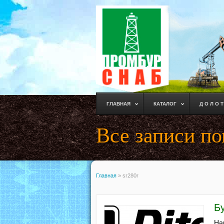
ГЛАВНАЯ
КАТАЛОГ
Д О Л О Т
Все записи по
Главная
»
sr280r
Б
На