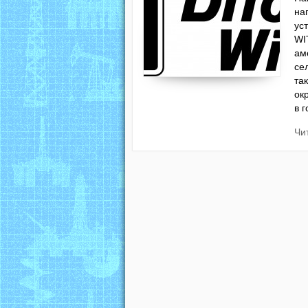
на
ус
WI
ам
се
та
ок
в 
Чи