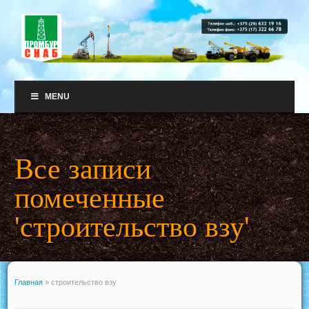
MENU
Все записи
помеченные
'строительство взу'
Главная
»
строительство взу