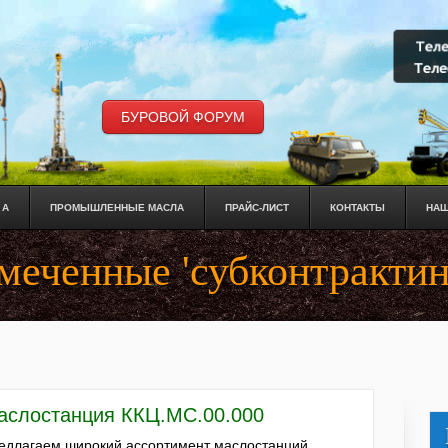
БУРОВОЙ ФОРУМ
 А
ПРОМЫШЛЕННЫЕ МАСЛА
ПРАЙС-ЛИСТ
КОНТАКТЫ
НАШ
меченные 'субконтрактин
аслостанция ККЦ.МС.00.000
едлагаем широкий ассортимент маслостанций,