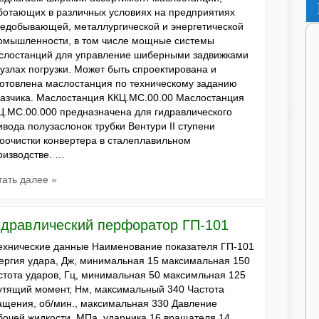
ботающих в различных условиях на предприятиях
ледобывающей, металлургической и энергетической
омышленности, в том числе мощные системы
слостанций для управление шиберными задвижками
 узлах погрузки. Может быть спроектирована и
готовлена маслостанция по техническому заданию
казчика. Маслостанция ККЦ.МС.00.00 Маслостанция
Ц.МС.00.000 предназначена для гидравлического
ивода полузаслонок трубки Вентури II ступени
зоочистки конвертера в сталеплавильном
оизводстве. …
тать далее »
идравлический перфоратор ГП-101
хнические данные Наименование показателя ГП-101
ергия удара, Дж, минимальная 15 максимальная 150
стота ударов, Гц, минимальная 50 максимльная 125
утящий момент, Нм, максимальный 340 Частота
ащения, об/мин., максимальная 330 Давление
бочей жидкости, МПа, ударника 16 вращателя 14