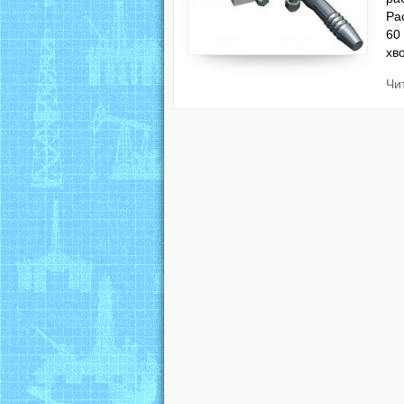
Ра
60
хв
Чи