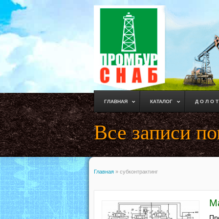
ГЛАВНАЯ
КАТАЛОГ
Д О Л О Т
Все записи по
Главная
»
субконтрактинг
М
Пр