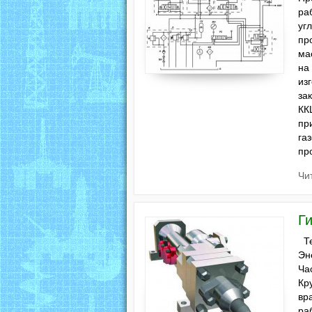
ра
уг
пр
ма
на
из
за
КК
пр
га
пр
Чи
Г
Те
Эн
Ча
Кр
вр
ра