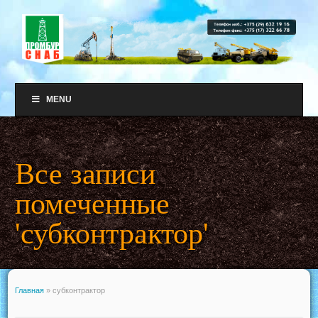
MENU
Все записи
помеченные
'субконтрактор'
Главная
»
субконтрактор