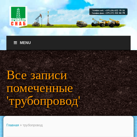
MENU
Все записи
помеченные
'трубопровод'
Главная
»
трубопровод