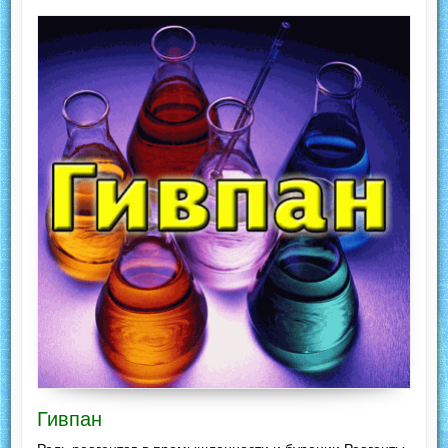
Гивпан