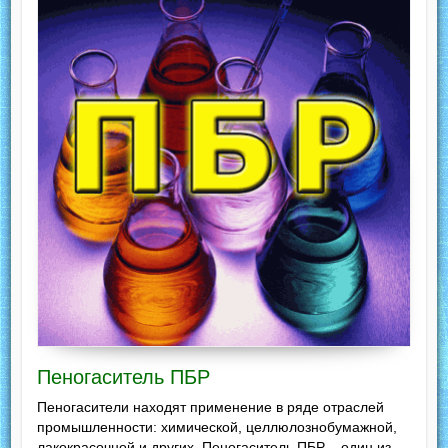
Пеногаситель ПБР
Пеногасители находят применение в ряде отраслей
промышленности: химической, целлюлознобумажной,
лакокрасочной и других. Пеногаситель ПБР – один из