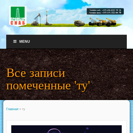
MENU
Все записи
помеченные 'ту'
Главная
»
ту