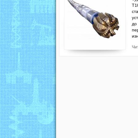
Т1
ст
ус
до
пе
из
Чи