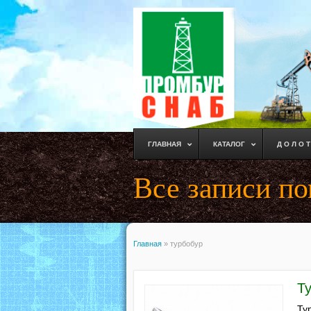
ГЛАВНАЯ
КАТАЛОГ
Д О Л О Т
Все записи по
Главная
»
турбобур
Т
Ту