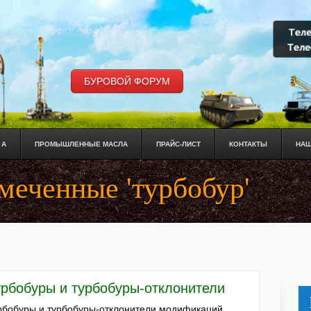
БУРОВОЙ ФОРУМ
 А
ПРОМЫШЛЕННЫЕ МАСЛА
ПРАЙС-ЛИСТ
КОНТАКТЫ
НАШ
меченные 'турбобур'
урбобуры и турбобуры-отклонители
рбобуры и турбобуры-отклонители модификаций