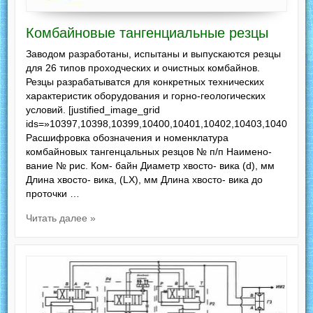
Комбайновые тангенциальные резцы
Заводом разработаны, испытаны и выпускаются резцы
для 26 типов проходческих и очистных комбайнов.
Резцы разрабатыватся для конкретных технических
характеристик оборудования и горно-геологических
условий. [justified_image_grid
ids=»10397,10398,10399,10400,10401,10402,10403,10404,104
Расшифровка обозначения и номенклатура
комбайновых тангенцальных резцов № п/п Наимено-
вание № рис. Ком- байн Диаметр хвосто- вика (d), мм
Длина хвосто- вика, (LХ), мм Длина хвосто- вика до
проточки …
Читать далее »