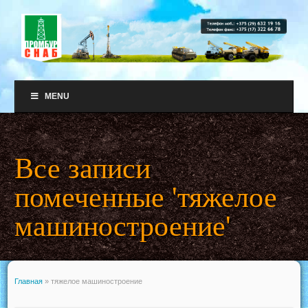
MENU
Все записи
помеченные 'тяжелое
машиностроение'
Главная
»
тяжелое машиностроение