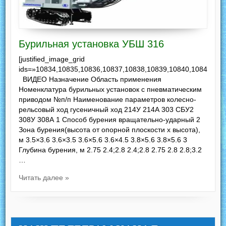
Бурильная установка УБШ 316
[justified_image_grid
ids=»10834,10835,10836,10837,10838,10839,10840,10841,108
ВИДЕО Назначение Область применения
Номенклатура бурильных установок с пневматическим
приводом №п/п Наименование параметров колесно-
рельсовый ход гусеничный ход 214У 214А 303 СБУ2
308У 308А 1 Способ бурения вращательно-ударный 2
Зона бурения(высота от опорной плоскости х высота),
м 3.5×3.6 3.6×3.5 3.6×5.6 3.6×4.5 3.8×5.6 3.8×5.6 3
Глубина бурения, м 2.75 2.4;2.8 2.4;2.8 2.75 2.8 2.8;3.2
…
Читать далее »