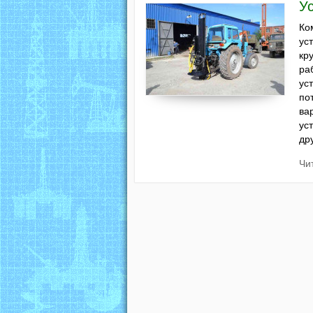
У
Ко
ус
кр
ра
ус
по
ва
ус
др
Чи