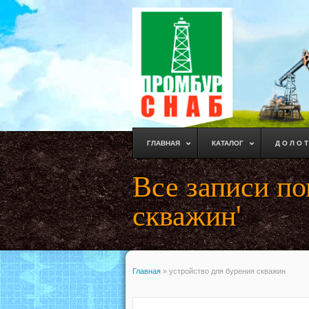
ГЛАВНАЯ
КАТАЛОГ
Д О Л О Т
Все записи по
скважин'
Главная
»
устройство для бурения скважин