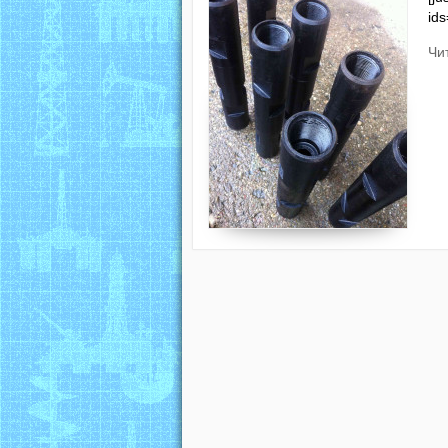
id
Чи