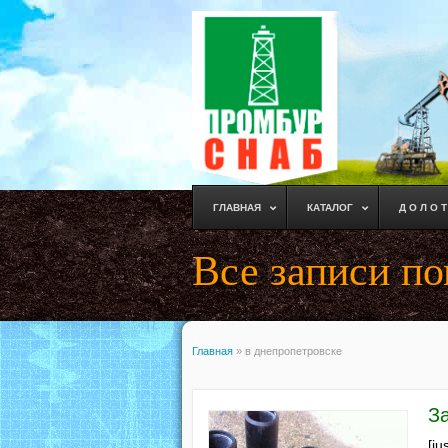
ГЛАВНАЯ
КАТАЛОГ
Д О Л О Т
Все записи по
Главная
»
в днепропетровске
З
[ju