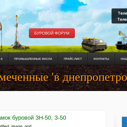
БУРОВОЙ ФОРУМ
 А
ПРОМЫШЛЕННЫЕ МАСЛА
ПРАЙС-ЛИСТ
КОНТАКТЫ
НАШ
меченные 'в днепропетро
амок буровой ЗН-50, З-50
stified_image_grid