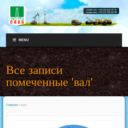
MENU
Все записи
помеченные 'вал'
Главная
»
вал