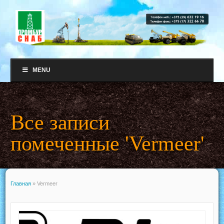
MENU
Все записи
помеченные 'Vermeer'
Главная
»
Vermeer