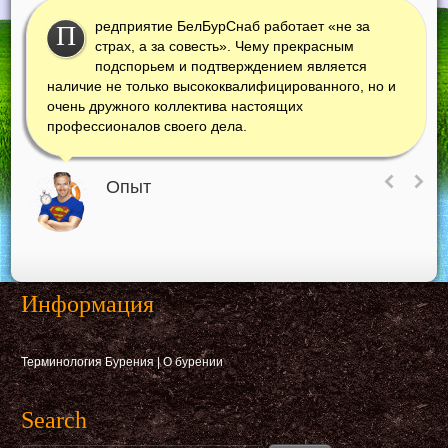
редприятие БелБурСнаб работает «не за
П
страх, а за совесть». Чему прекрасным
подспорьем и подтверждением является
наличие не только высококвалифицированного, но и
очень дружного коллектива настоящих
профессионалов своего дела.
Опыт
Информация
Терминология Бурения
|
О бурении
Search