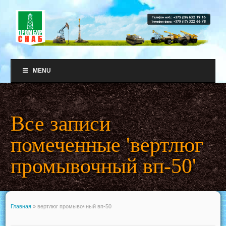
MENU
Все записи
помеченные 'вертлюг
промывочный вп-50'
Главная
»
вертлюг промывочный вп-50