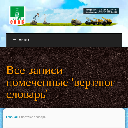
MENU
Все записи
помеченные 'вертлюг
словарь'
Главная
»
вертлюг словарь