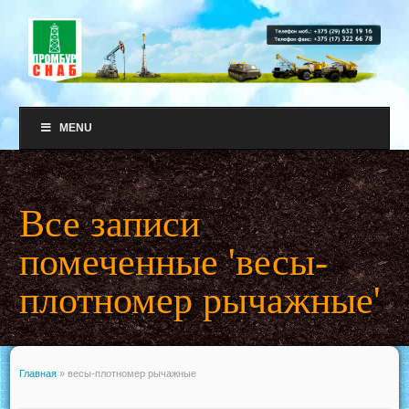
MENU
Все записи
помеченные 'весы-
плотномер рычажные'
Главная
»
весы-плотномер рычажные