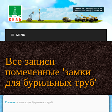
MENU
Все записи
помеченные 'замки
для бурильных труб'
Главная
»
замки для бурильных труб