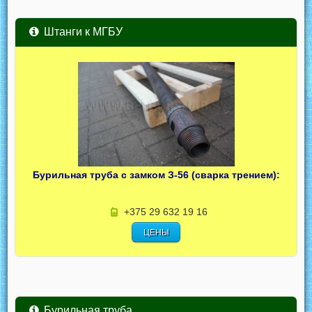
Штанги к МГБУ
Бурильная труба с замком З-56 (сварка трением):
+375 29 632 19 16
ЦЕНЫ
Бурильная труба