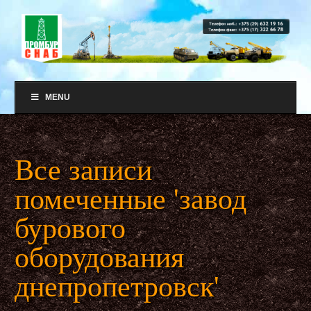
MENU
Все записи
помеченные 'завод
бурового
оборудования
днепропетровск'