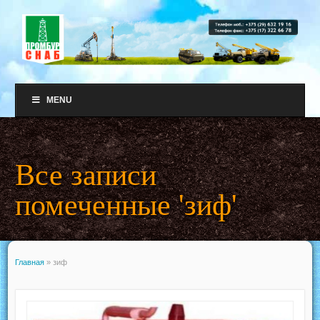
MENU
Все записи
помеченные 'зиф'
Главная
»
зиф