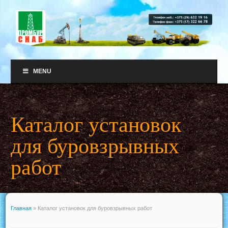
MENU
Каталог установок
для буровзрывных
работ
Главная
»
Каталог установок для буровзрывных работ