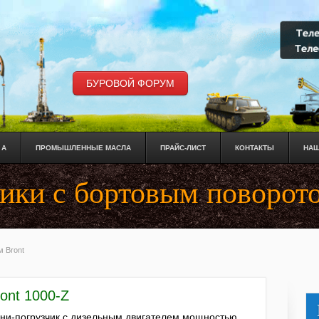
БУРОВОЙ ФОРУМ
 А
ПРОМЫШЛЕННЫЕ МАСЛА
ПРАЙС-ЛИСТ
КОНТАКТЫ
НАШ
ики с бортовым поворото
м Bront
ont 1000-Z
ни-погрузчик с дизельным двигателем мощностью