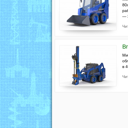
80
ра
— 
Чи
Br
Ми
об
в 
Чи