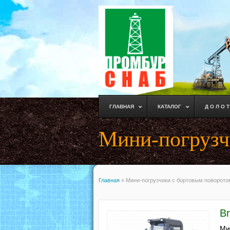
ГЛАВНАЯ
КАТАЛОГ
Д О Л О Т
Мини-погрузч
Главная
»
Мини-погрузчики с бортовым поворото
Br
Ми