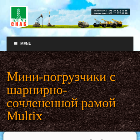
MENU
Мини-погрузчики с
шарнирно-
сочлененной рамой
Multix