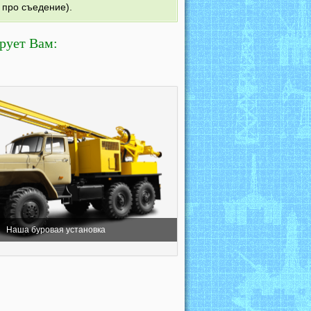
 про съедение).
рует Вам:
Наша буровая установка