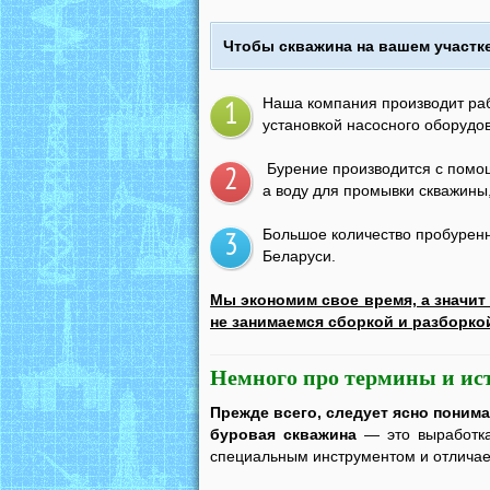
Чтобы скважина на вашем участк
Наша компания производит раб
1
установкой насосного оборудов
Бурение производится с помощ
2
а воду для промывки скважины
Большое количество пробуренн
3
Беларуси.
Мы экономим свое время, а значит 
не занимаемся сборкой и разборко
Немного про термины и и
Прежде всего, следует ясно понима
буровая скважина
— это выработк
специальным инструментом и отличае