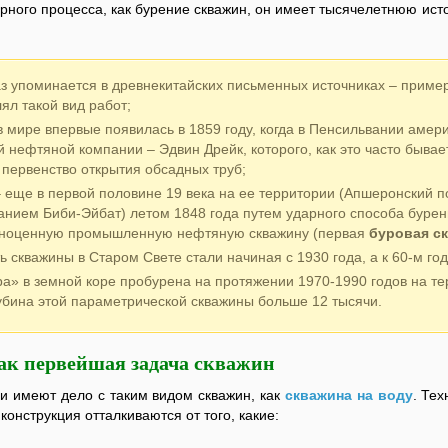
рного процесса, как бурение скважин, он имеет тысячелетнюю ис
аз упоминается в древнекитайских письменных источниках – приме
ял такой вид работ;
 мире впервые появилась в 1859 году, когда в Пенсильвании амер
й нефтяной компании – Эдвин Дрейк, которого, как это часто бывае
первенство открытия обсадных труб;
– еще в первой половине 19 века на ее территории (Апшеронский п
ванием Биби-Эйбат) летом 1848 года путем ударного способа буре
лноценную промышленную нефтяную скважину (первая
буровая с
ь скважины в Старом Свете стали начиная с 1930 года, а к 60-м го
ра» в земной коре пробурена на протяжении 1970-1990 годов на т
убина этой параметрической скважины больше 12 тысячи.
ак первейшая задача скважин
и имеют дело с таким видом скважин, как
скважина на воду
. Те
е конструкция отталкиваются от того, какие: