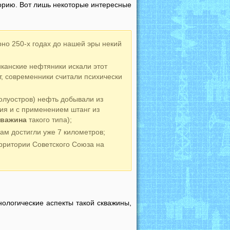
торию. Вот лишь некоторые интересные
рно 250-х годах до нашей эры некий
иканские нефтяники искали этот
т, современники считали психически
олуостров) нефть добывали из
ния и с применением штанг из
кважина
такого типа);
дам достигли уже 7 километров;
ерритории Советского Союза на
хнологические аспекты такой скважины,