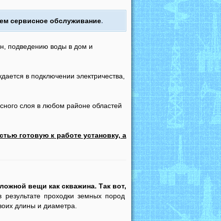
аем сервисное обслуживание
.
н, подведению воды в дом и
дается в подключении электричества,
сного слоя в любом районе областей
стью готовую к работе установку, а
 сложной вещи как
скважина
. Так вот,
 результате проходки земных пород
воих длины и диаметра.