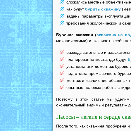
сложились местные объективные
как будут
бурить скважину
(мет
заданы параметры эксплуатации
требования экологической и сан
Бурение скважин
(
скважина на во
механическими) и включает в себя це
разведывательные и изыскатель
планирование места, где будут
б
установка или демонтаж бурового
подготовка промывочного бурово
монтаж и извлечение обсадных т
опытные полевые работы с гидро
Поэтому в этой статье мы уделим 
окончательный видимый результат – 
Насосы – легкие и сердце ск
После того, как скважина пробурена и