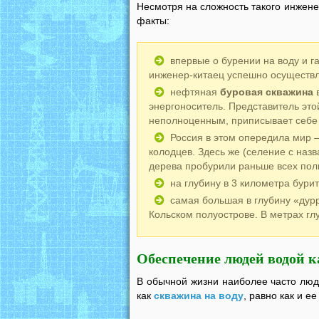
Несмотря на сложность такого инжене
факты:
впервые о бурении на воду и г
инженер-китаец успешно осуществл
нефтяная
буровая скважина
в
энергоноситель. Представитель это
неполноценным, приписывает себе 
Россия в этом опередила мир 
колодцев. Здесь же (селение с наз
дерева пробурили раньше всех по
на глубину в 3 километра бурит
самая большая в глубину «дур
Кольском полуострове. В метрах гл
Обеспечение людей водой к
В обычной жизни наиболее часто люд
как
скважина на воду
, равно как и е