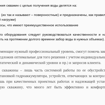
ия скважин с целью получения воды делятся на:
и (их так и называют – поверхностные) и предназначены, как прави
 нагрузки)
сосы, что имеют преимущественное использование
го оборудования следует руководствоваться качественности и н
ть на протяжении долгого времени забор воды в нужных объемах).
меющие нужный профессиональный уровень, смогут помочь зак
редложив оптимальные для того решения с учетом индивидуаль
статический и динамический уровни и пр.) и запросов клиента.
 скважины – лишь часть системной работы по ее обустройств
тановкой гидроаккумулятора, устройств, отвечающих за контро
ишь при качественных проектных работах и надлежащей уста
ую скважину, что много лет быть эффективно и комфортн