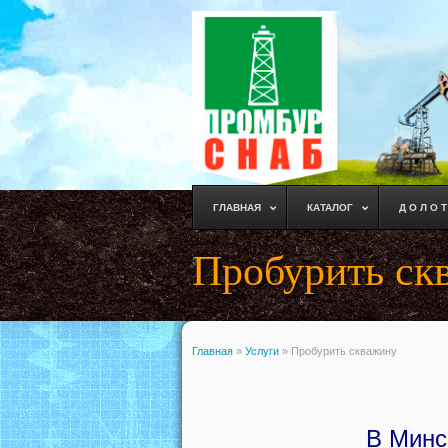
ГЛАВНАЯ
КАТАЛОГ
Д О Л О Т
Пробурить ск
Главная
»
Услуги
»
Пробурить скважину
В Минс