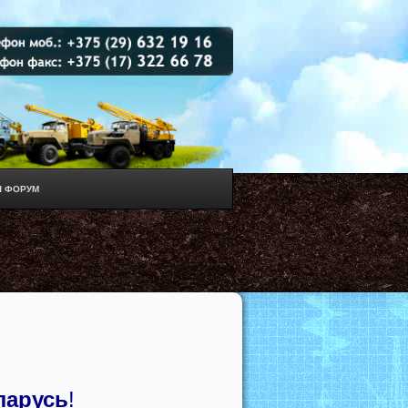
 ФОРУМ
ларусь
!