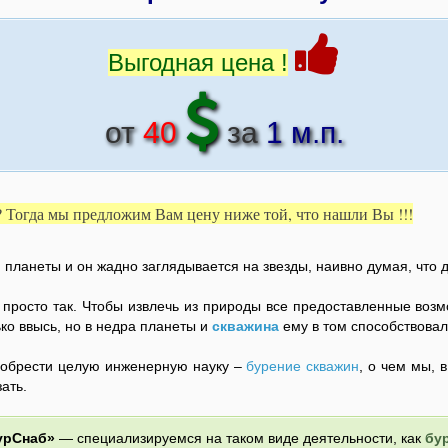
Выгодная цена !
от
40
за
1 м.п.
 Тогда мы предложим Вам цену ниже той, что нашли Вы !!!
 планеты и он жадно заглядывается на звезды, наивно думая, что д
я просто так. Чтобы извлечь из природы все предоставленные возм
ко ввысь, но в недра планеты и
скважина
ему в том способствовал
зобрести целую инженерную науку –
бурение скважин
, о чем мы, 
ать.
урСнаб»
— специализируемся на таком виде деятельности, как
бу