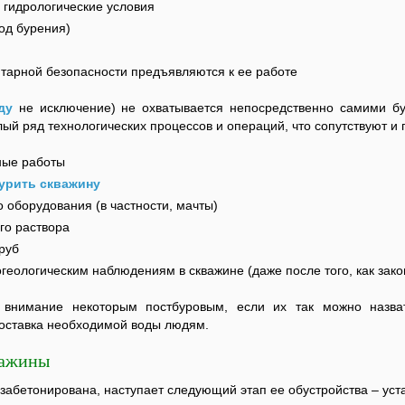
 гидрологические условия
од бурения)
итарной безопасности предъявляются к ее работе
ду
не исключение) не охватывается непосредственно самими б
лый ряд технологических процессов и операций, что сопутствуют и
ные работы
урить скважину
 оборудования (в частности, мачты)
го раствора
руб
геологическим наблюдениям в скважине (даже после того, как зак
внимание некоторым постбуровым, если их так можно назват
доставка необходимой воды людям.
важины
 забетонирована, наступает следующий этап ее обустройства – уст