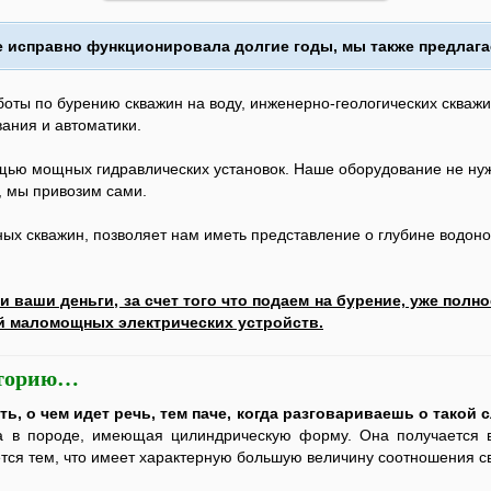
е исправно функционировала долгие годы, мы также предлаг
оты по бурению скважин на воду, инженерно-геологических скважи
ания и автоматики.
ью мощных гидравлических установок. Наше оборудование не нуж
, мы привозим сами.
ых скважин, позволяет нам иметь представление о глубине водоно
и ваши деньги, за счет того что подаем на бурение, уже полно
й маломощных электрических устройств.
сторию…
ть, о чем идет речь, тем паче, когда разговариваешь о такой
а в породе, имеющая цилиндрическую форму. Она получается в
тся тем, что имеет характерную большую величину соотношения с