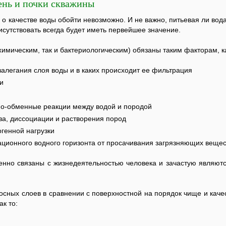
ень и почки скважины
о качестве воды обойти невозможно. И не важно, питьевая ли вода
исутствовать всегда будет иметь первейшее значение.
химическим, так и бактериологическим) обязаны таким факторам, к
алегания слоя воды и в каких происходит ее фильтрация
и
но-обменные реакции между водой и породой
а, диссоциации и растворения пород
огенной нагрузки
ционного водного горизонта от просачивания загрязняющих вещес
нно связаны с жизнедеятельностью человека и зачастую являют
осных слоев в сравнении с поверхностной на порядок чище и качес
ак то: