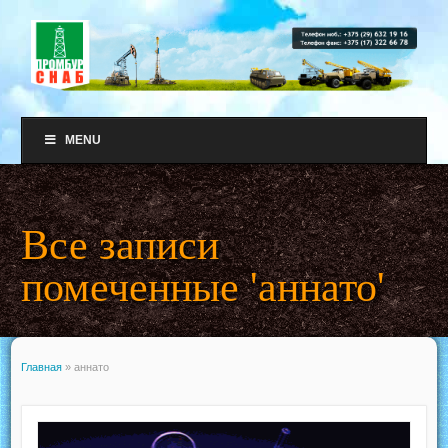
MENU
Все записи
помеченные 'аннато'
Главная
»
аннато