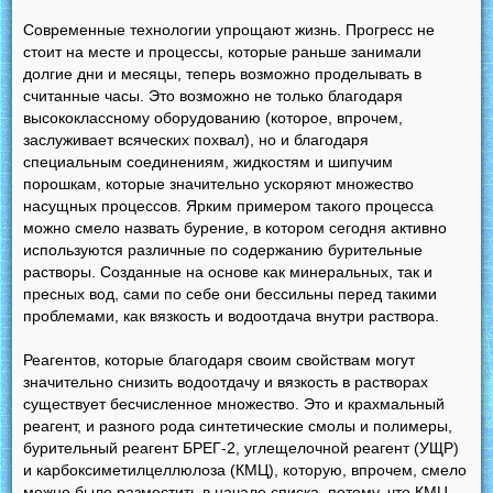
Современные технологии упрощают жизнь. Прогресс не
стоит на месте и процессы, которые раньше занимали
долгие дни и месяцы, теперь возможно проделывать в
считанные часы. Это возможно не только благодаря
высококлассному оборудованию (которое, впрочем,
заслуживает всяческих похвал), но и благодаря
специальным соединениям, жидкостям и шипучим
порошкам, которые значительно ускоряют множество
насущных процессов. Ярким примером такого процесса
можно смело назвать бурение, в котором сегодня активно
используются различные по содержанию бурительные
растворы. Созданные на основе как минеральных, так и
пресных вод, сами по себе они бессильны перед такими
проблемами, как вязкость и водоотдача внутри раствора.
Реагентов, которые благодаря своим свойствам могут
значительно снизить водоотдачу и вязкость в растворах
существует бесчисленное множество. Это и крахмальный
реагент, и разного рода синтетические смолы и полимеры,
бурительный реагент БРЕГ-2, углещелочной реагент (УЩР)
и карбоксиметилцеллюлоза (КМЦ), которую, впрочем, смело
можно было разместить в начале списка, потому, что КМЦ –