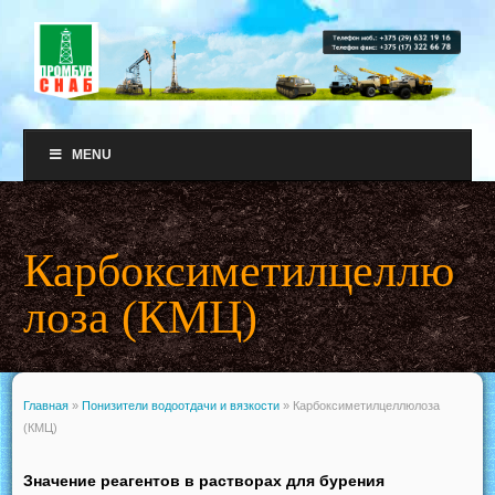
MENU
Карбоксиметилцеллю
лоза (КМЦ)
Главная
»
Понизители водоотдачи и вязкости
»
Карбоксиметилцеллюлоза
(КМЦ)
Значение реагентов в растворах для бурения