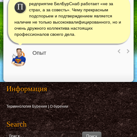
редприятие БелБурСнаб работает «не за
П
страх, а за совесть». Чему прекрасным
подспорьем и подтверждением является
наличие не только высококвалифицированного, но и
очень дружного коллектива настоящих
профессионалов своего дела.
Опыт
Информация
Терминология Бурения
|
О бурении
Search
Поиск