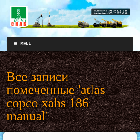
MENU
Все записи
помеченные 'atlas
copco xahs 186
manual'