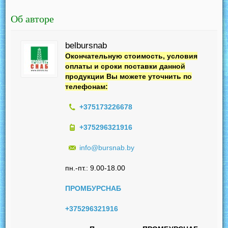
Об авторе
belbursnab
Окончательную стоимость, условия
оплаты и сроки поставки данной
продукции Вы можете уточнить по
телефонам:
+375173226678
+375296321916
info@bursnab.by
пн.-пт.: 9.00-18.00
ПРОМБУРСНАБ
+375296321916