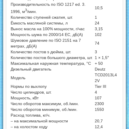
Производительность по ISO 1217 ed. 3.
10,5
3
1996, м
/мин.
Количество ступеней сжатия, шт.
1
Ёмкость масляной системы, л
24
Вынос масла на 100% мощности, г/час
3,15
Мощность шума по 2000/14 ЕС, дБ(А)
102
Шумовое давление по ISO 2151 на 7
74
метрах, дБ(А)
Количество постов s дюйма, шт.
3
Количество постов большого диаметра, шт.
1 × 1,5″
Максимальная наружная температура, °C
+ 50
Дизельный двигатель
Deutz
TCD2013L4
Модель
2V
Нормы по выхлопу
Tier III
Число цилиндров, шт.
4
Мощность, кВт
107
Число оборотов максимум, об./мин.
2300
Число оборотов минимум, об./мин.
1550
Расход топлива, кг/ч.
– на максимальной мощности
20,7
– на холостом ходу
12,4