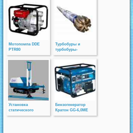
Мотопомпа DDE
Турбобуры и
PTR80
турбобуры-
отклонители
Установка
Бензогенератор
статического
Кратон GG-6,0МЕ
зондирования
УСЗ-S