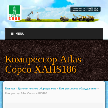
MENU
Компрессор Atlas
Copco XAHS186
Главная
»
Дополнительное оборудование
»
Компрессорное оборудование
»
Компрессор Atlas Copco XAHS186