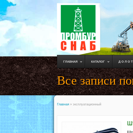
ГЛАВНАЯ
КАТАЛОГ
Д О Л О Т
Все записи п
Главная
»
эксплуатационный
Ш
Шт