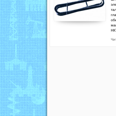
эл
та
гл
об
ма
НК
Чи