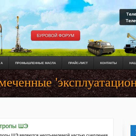
БУРОВОЙ ФОРУМ
 А
ПРОМЫШЛЕННЫЕ МАСЛА
ПРАЙС-ЛИСТ
КОНТАКТЫ
НАШ
омеченные 'эксплуатацио
тропы ШЭ
ропы ШЭ являются неотъемлемой частью сцепления