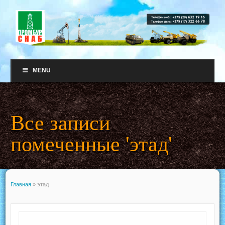
MENU
Все записи
помеченные 'этад'
Главная
»
этад