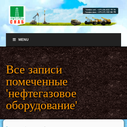
MENU
Все записи
помеченные
'нефтегазовое
оборудование'