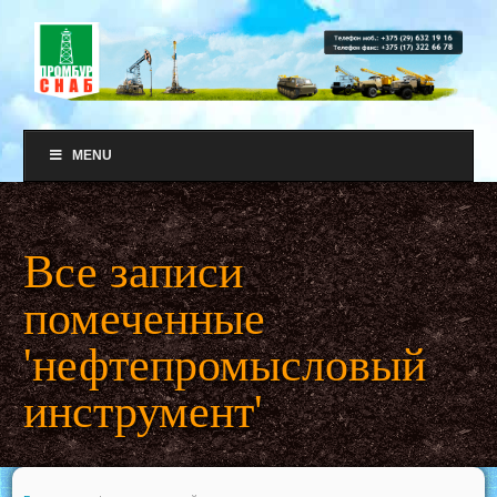
MENU
Все записи
помеченные
'нефтепромысловый
инструмент'