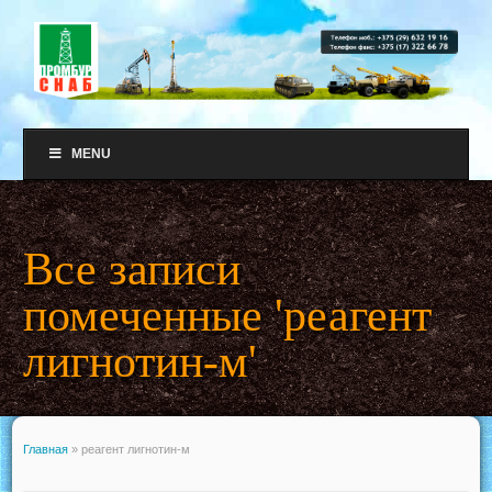
MENU
Все записи
помеченные 'реагент
лигнотин-м'
Главная
»
реагент лигнотин-м