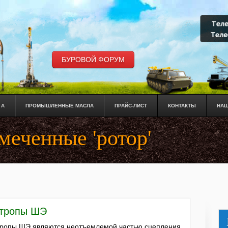
БУРОВОЙ ФОРУМ
 А
ПРОМЫШЛЕННЫЕ МАСЛА
ПРАЙС-ЛИСТ
КОНТАКТЫ
НАШ
меченные 'ротор'
тропы ШЭ
ропы ШЭ являются неотъемлемой частью сцепления