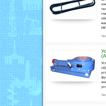
эл
та
гл
об
ма
НК
Чи
У
(
Ус
сб
ус
фу
зн
ус
Чи