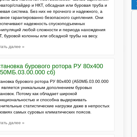
еватор/спайдер и НКТ, обсадная или буровая труба и
левая система. Без них не прочного и надежного, а
авное гарантированно безопасного сцепления. Они
еспечивают надежность спускоподъемных
нипуляций любой сложности и периода нахождения
Т, буровой колонны или обсадной трубы на весу.
тать далее »
становка бурового ротора РУ 80х400
А50МБ.03.00.000 сб)
тановка бурового ротора РУ 80х400 (А50МБ.03.00.000
) является уникальным дополнением буровых
тановок. Потому как обладает широкой
нкциональностью и способна выдерживать
ачительные статистические нагрузки даже в непростых
ловиях самых суровых климатических поясов.
тать далее »