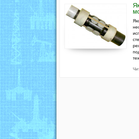
Я
м
Як
не
ис
ст
ре
по
те
Чи