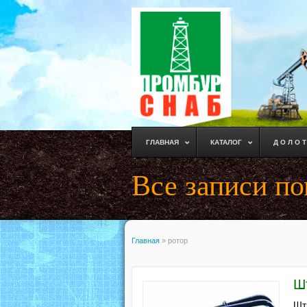
ГЛАВНАЯ
КАТАЛОГ
Д О Л О Т
Все записи по
Главная
»
ротор
Ш
Шт