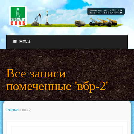
MENU
Все записи
помеченные 'вбр-2'
Главная
»
вбр-2