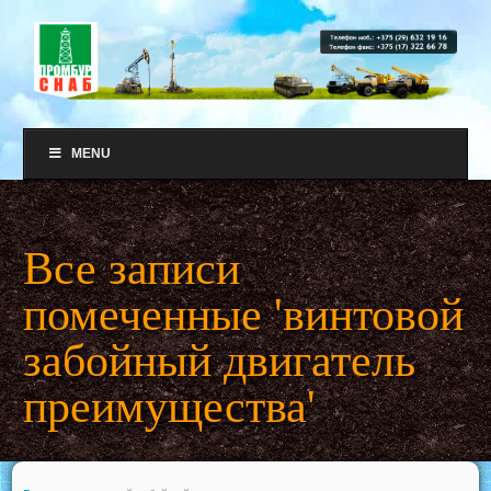
MENU
Все записи
помеченные 'винтовой
забойный двигатель
преимущества'