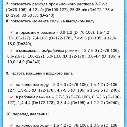
7
. показатель расхода промывочного раствора 3-7 л/с
(D=76-106), 4-12 л/с (D=106-127), 25-35 л/с (D=172-178 и
D=195), 30-50 л/с (D+240);
8.
показатель момента силы на выходном валу:
в тормозном режиме – 0,9-1,2 (D=76-106), 1,5-4,2
(D=106-127), 7,4-16,0 (D=172-178), 7,4-9,6 (D=195) и 12,0-
18,0 (D=240);
в максимальном/рабочем режиме – 2,7-5,0 (D=76-106),
0,6-2,6 (D=106-127), 5,9-13,0 (D=172-178), 3,8-4,4 (D=195) и
10,0-14,0 (D=240);
9.
частота вращений входного вала:
на холостом ходу – 3,3-6,3 (D=76-106), 1,5-4,2 (D=106-
127), 1,9-5,5 (D=172-178), 4,7-5,5 (D=195) и 1,5-2,5 (D=240);
в рабочем режиме – 2,7-5,0 (D=76-106), 0,6-2,6 (D=106-
127), 1,4-4,4 (D=172-178), 3,8-4,4 (D=195) и 1,2-2,2 (D=240);
10.
перепад давления:
на холостом ходу – 1,5-4,2 (D=76-106), 1,3-3,5 (D=106-