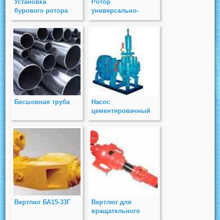
Установка
Ротор
бурового ротора
универсально-
(А60/80.14.00.000
приводной с
сб)
гидравлическим
приводом
РУП-560
Бесшовная труба
Насос
цементировачный
НЦ-320
Вертлюг БА15-33Г
Вертлюг для
вращательного
бурения