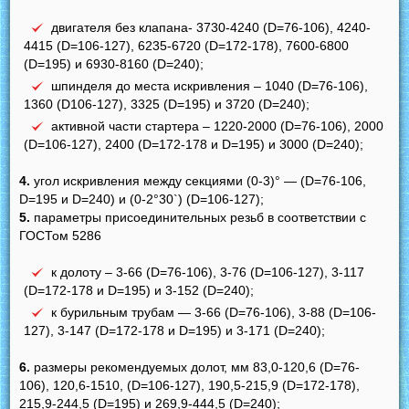
двигателя без клапана- 3730-4240 (D=76-106), 4240-
4415 (D=106-127), 6235-6720 (D=172-178), 7600-6800
(D=195) и 6930-8160 (D=240);
шпинделя до места искривления – 1040 (D=76-106),
1360 (D106-127), 3325 (D=195) и 3720 (D=240);
активной части стартера – 1220-2000 (D=76-106), 2000
(D=106-127), 2400 (D=172-178 и D=195) и 3000 (D=240);
4.
угол искривления между секциями (0-3)° — (D=76-106,
D=195 и D=240) и (0-2°30`) (D=106-127);
5.
параметры присоединительных резьб в соответствии с
ГОСТом 5286
к долоту – 3-66 (D=76-106), 3-76 (D=106-127), 3-117
(D=172-178 и D=195) и 3-152 (D=240);
к бурильным трубам — 3-66 (D=76-106), 3-88 (D=106-
127), 3-147 (D=172-178 и D=195) и 3-171 (D=240);
6.
размеры рекомендуемых долот, мм 83,0-120,6 (D=76-
106), 120,6-1510, (D=106-127), 190,5-215,9 (D=172-178),
215,9-244,5 (D=195) и 269,9-444,5 (D=240);