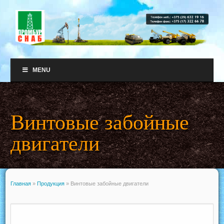
MENU
Винтовые забойные
двигатели
Главная
»
Продукция
»
Винтовые забойные двигатели