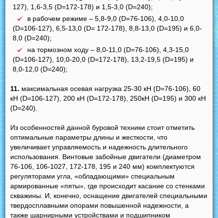
127), 1,6-3,5 (D=172-178) и 1,5-3,0 (D=240);
в рабочем режиме – 5,8-9,0 (D=76-106), 4,0-10,0
(D=106-127), 6,5-13,0 (D= 172-178), 8,8-13,0 (D=195) и 6,0-
8,0 (D=240);
на тормозном ходу – 8,0-11,0 (D=76-106), 4,3-15,0
(D=106-127), 10,0-20,0 (D=172-178), 13,2-19,5 (D=195) и
8,0-12,0 (D=240);
11.
максимальная осевая нагрузка 25-30 кН (D=76-106), 60
кН (D=106-127), 200 кН (D=172-178), 250кН (D=195) и 300 кН
(D=240).
Из особенностей данной буровой техники стоит отметить
оптимальные параметры длины и жесткости, что
увеличивает управляемость и надежность длительного
использования. Винтовые забойные двигатели (диаметром
76-106, 106-1027, 172-178, 195 и 240 мм) комплектуются
регуляторами угла, «обладающими» специальным
армированные «пяты», где происходит касание со стенками
скважины. И, конечно, оснащение двигателей специальными
твердосплавными опорами повышенной надежности, а
также шарнирными устройствами и подшипником