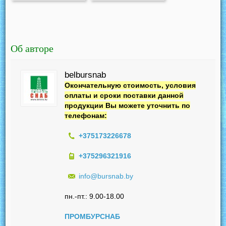
БУ-50БР-16СБ
Об авторе
belbursnab
Окончательную стоимость, условия
оплаты и сроки поставки данной
продукции Вы можете уточнить по
телефонам:
+375173226678
+375296321916
info@bursnab.by
пн.-пт.: 9.00-18.00
ПРОМБУРСНАБ