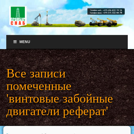
MENU
Все записи
помеченные
'винтовые забойные
двигатели реферат'