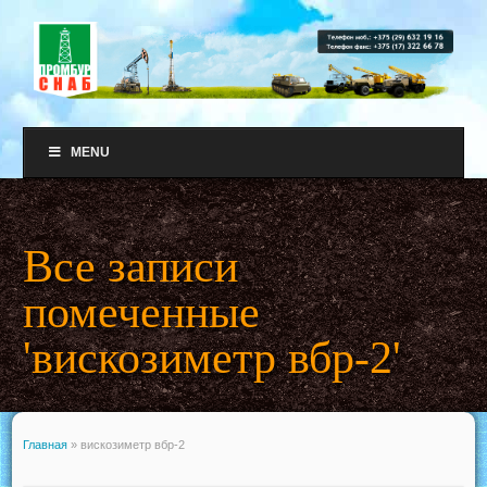
MENU
Все записи
помеченные
'вискозиметр вбр-2'
Главная
»
вискозиметр вбр-2