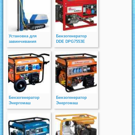
Установка для
Бензогенератор
завинчивания
DDE DPG7553E
свай SV-60
Бензогенератор
Бензогенератор
Энергомаш
Энергомаш
ЭГ-8765Э
ЭГ-8763Э