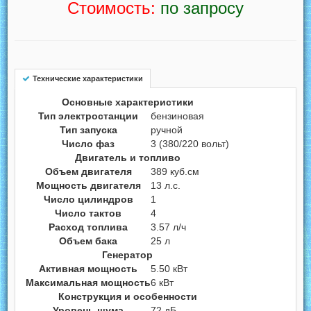
Стоимость:
по запросу
Технические характеристики
Основные характеристики
Тип электростанции
бензиновая
Тип запуска
ручной
Число фаз
3 (380/220 вольт)
Двигатель и топливо
Объем двигателя
389 куб.см
Мощность двигателя
13 л.с.
Число цилиндров
1
Число тактов
4
Расход топлива
3.57 л/ч
Объем бака
25 л
Генератор
Активная мощность
5.50 кВт
Максимальная мощность
6 кВт
Конструкция и особенности
Уровень шума
72 дБ