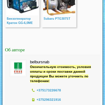
Бензогенератор
Subaru PTG307ST
Кратон GG-6,0МЕ
Об авторе
belbursnab
Окончательную стоимость, условия
оплаты и сроки поставки данной
продукции Вы можете уточнить по
телефонам:
+375173226678
+375296321916