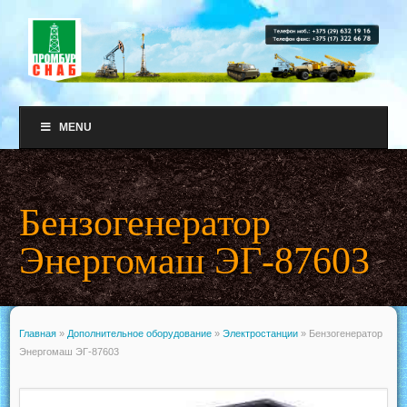
MENU
Бензогенератор
Энергомаш ЭГ-87603
Главная
»
Дополнительное оборудование
»
Электростанции
»
Бензогенератор
Энергомаш ЭГ-87603