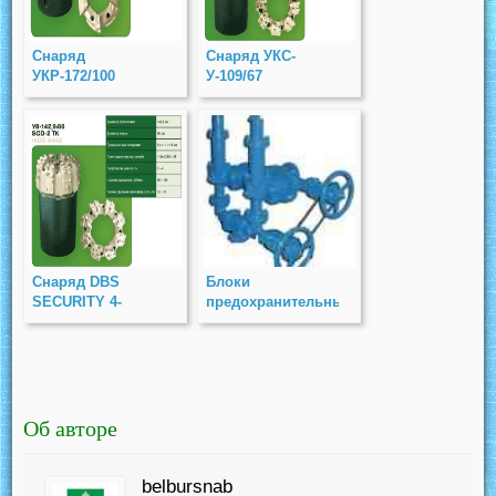
Снаряд
Снаряд УКС-
УКР-172/100
У-109/67
Снаряд DBS
Блоки
SECURITY 4-
предохранительных
3/4″x2-
клапанов (БПК)
5/8″(120,6×66,7)
PN 16, 40, 63
Об авторе
belbursnab