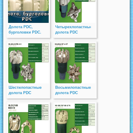
Долота PDC,
Четырехлопастные
бурголовки PDC.
долота PDC
Шестилопастные
Восьмилопастные
долота PDC
долота PDC