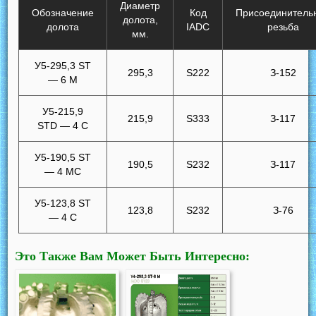
Диаметр
Обозначение
Код
Присоединитель
долота,
долота
IADC
резьба
мм.
У5-295,3 ST
295,3
S222
З-152
— 6 M
У5-215,9
215,9
S333
З-117
STD — 4 С
У5-190,5 ST
190,5
S232
З-117
— 4 MС
У5-123,8 ST
123,8
S232
З-76
— 4 С
Это Также Вам Может Быть Интересно: