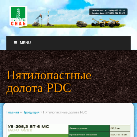
MENU
Пятилопастные
долота PDC
Главная
»
Продукция
»
Пятилопастные долота PDC