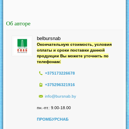
Об авторе
belbursnab
Окончательную стоимость, условия
оплаты и сроки поставки данной
продукции Вы можете уточнить по
телефонам:
+375173226678
+375296321916
info@bursnab.by
пн.-пт.: 9.00-18.00
ПРОМБУРСНАБ