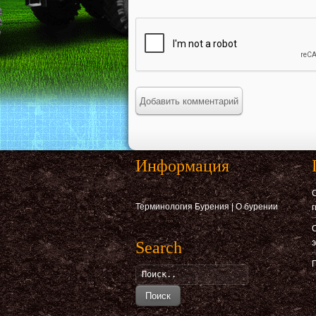
Информация
С
Терминология Бурения
|
О бурении
С
Search
Поиск