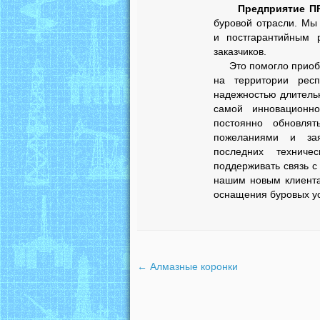
Предприятие 
буровой отрасли. Мы
и постгарантийным 
заказчиков.
Это помогло приобре
на территории респ
надежностью длитель
самой инновационн
постоянно обновлят
пожеланиями и зая
последних техниче
поддерживать связь с
нашим новым клиента
оснащения буровых ус
←
Алмазные коронки