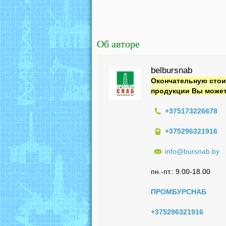
Об авторе
belbursnab
Окончательную стои
продукции Вы может
+375173226678
+375296321916
info@bursnab.by
пн.-пт.: 9.00-18.00
ПРОМБУРСНАБ
+375296321916