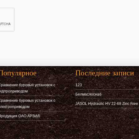
Популярное
Последние записи
равнение буровых установок с
123
гидпроприводом
Белмаслоснаб
равнение буровых установок с
JASOL Hydraulic HV 22-68 Zinc Free
электроприводом
Продукция ОАО АРЗИЛ