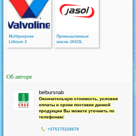
Multipurpose
Промышленные
Lithium 2
масла JASOL
Об авторе
belbursnab
Окончательную стоимость, условия
оплаты и сроки поставки данной
продукции Вы можете уточнить по
телефонам:
+375173226678