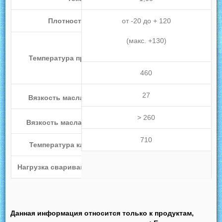
Плотность
при 20°C
от -20 до + 120
(макс. +130)
Температура при нанесении
ºC
460
27
2
Вязкость масла
, мм
/с при 40ºC
> 260
2
Вязкость масла
, мм
/с при 100ºC
710
Температура каплепадения,
ºC
Нагрузка сваривания для 4 шаров
, кг
Данная информация относится только к продуктам,