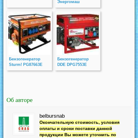
Энергомаш
ЭГ-8765Э
Бензогенератор
Бензогенератор
Sturm! PG87663E
DDE DPG7553E
Об авторе
belbursnab
Окончательную стоимость, условия
оплаты и сроки поставки данной
продукции Вы можете уточнить по