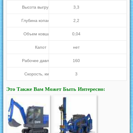
Высота выгрузки, м
3,3
3
Глубина копания, м
2,2
Объем ковша, м3
0,04
0,
Капот
нет
д
Рабочее давление,
160
1
Скорость, км/час
3
Это Также Вам Может Быть Интересно: