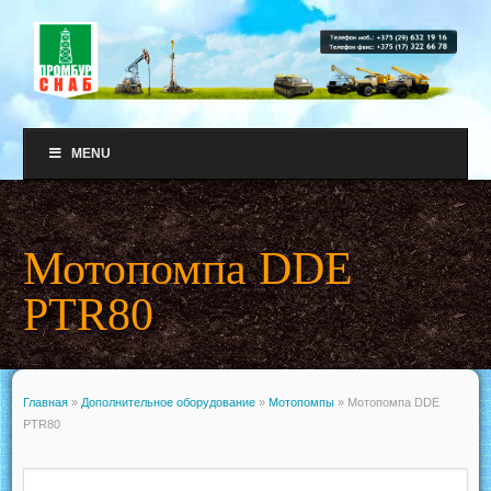
MENU
Мотопомпа DDE
PTR80
Главная
»
Дополнительное оборудование
»
Мотопомпы
»
Мотопомпа DDE
PTR80