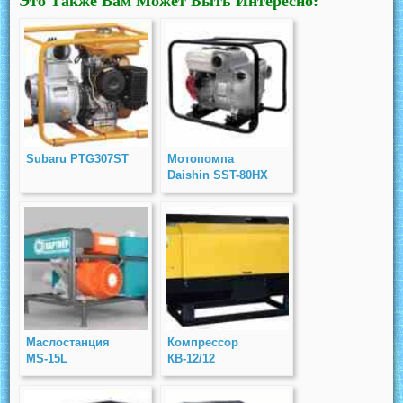
Это Также Вам Может Быть Интересно:
Subaru PTG307ST
Мотопомпа
Daishin SST-80HX
Маслостанция
Компрессор
MS-15L
КВ-12/12