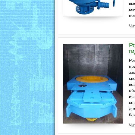
вы
кл
по
Чи
Р
г
Ро
пр
за
св
во
об
ис
се
де
бл
Чи