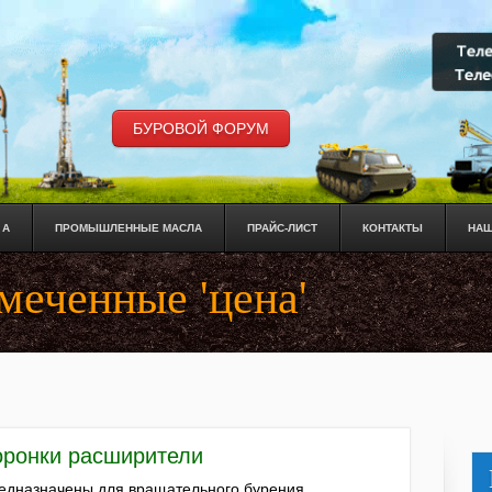
БУРОВОЙ ФОРУМ
 А
ПРОМЫШЛЕННЫЕ МАСЛА
ПРАЙС-ЛИСТ
КОНТАКТЫ
НАШ
меченные 'цена'
оронки расширители
едназначены для вращательного бурения