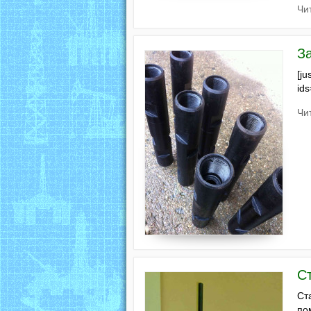
Чи
З
[ju
id
Чи
С
Ст
по