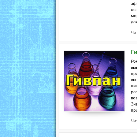
эф
ос
мо
да
Чи
Г
Ро
вы
пр
вс
пи
ра
во
Зн
пр
Чи