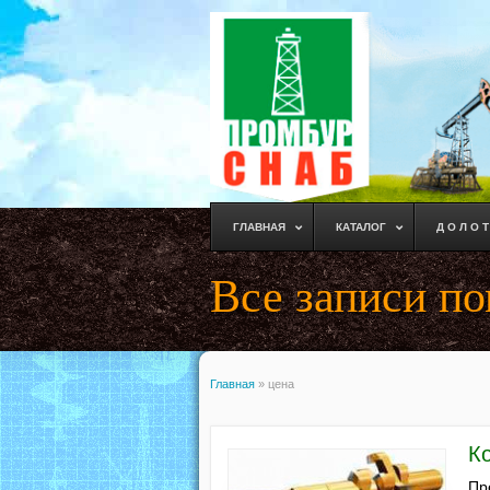
ГЛАВНАЯ
КАТАЛОГ
Д О Л О Т
Все записи по
Главная
»
цена
К
Пр