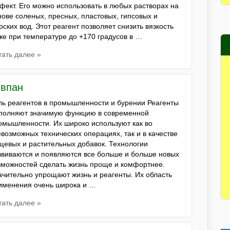
фект. Его можно использовать в любых растворах на
нове соленых, пресных, пластовых, гипсовых и
рских вод. Этот реагент позволяет снизить вязкость
же при температуре до +170 градусов в …
тать далее »
ивпан
ль реагентов в промышленности и бурении Реагенты
полняют значимую функцию в современной
омышленности. Их широко используют как во
евозможных технических операциях, так и в качестве
щевых и растительных добавок. Технологии
звиваются и появляются все больше и больше новых
зможностей сделать жизнь проще и комфортнее.
ачительно упрощают жизнь и реагенты. Их область
именения очень широка и …
тать далее »