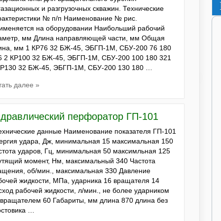
газационных и разгрузочных скважин. Технические
рактеристики № п/п Наименование № рис.
именяется на оборудовании Наибольший рабочий
аметр, мм Длина направляющей части, мм Общая
ина, мм 1 КР76 32 БЖ-45, ЭБГП-1М, СБУ-200 76 180
6 2 КР100 32 БЖ-45, ЭБГП-1М, СБУ-200 100 180 321
КР130 32 БЖ-45, ЭБГП-1М, СБУ-200 130 180 …
тать далее »
идравлический перфоратор ГП-101
хнические данные Наименование показателя ГП-101
ергия удара, Дж, минимальная 15 максимальная 150
стота ударов, Гц, минимальная 50 максимльная 125
утящий момент, Нм, максимальный 340 Частота
ащения, об/мин., максимальная 330 Давление
бочей жидкости, МПа, ударника 16 вращателя 14
сход рабочей жидкости, л/мин., не более ударником
 вращателем 60 Габариты, мм длина 870 длина без
остовика …