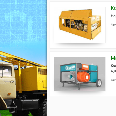
К
Но
Чи
М
Ко
4,0
Чи