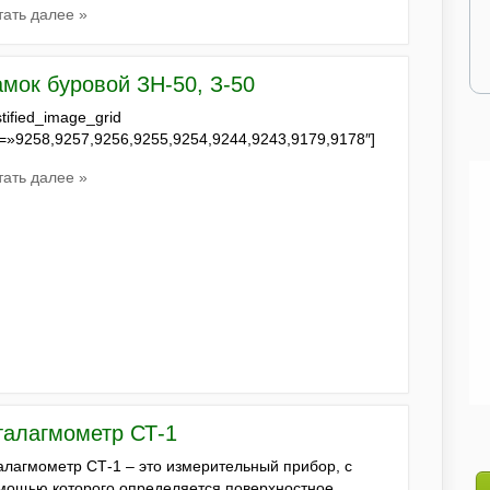
тать далее »
амок буровой ЗН-50, З-50
stified_image_grid
s=»9258,9257,9256,9255,9254,9244,9243,9179,9178″]
тать далее »
талагмометр СТ-1
алагмометр СТ-1 – это измерительный прибор, с
мощью которого определяется поверхностное