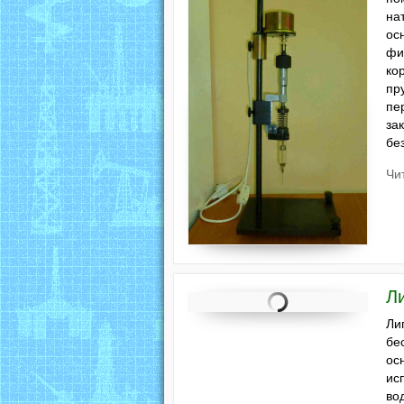
на
ос
фи
ко
пр
пе
за
бе
Чи
Л
Ли
бе
ос
ис
во