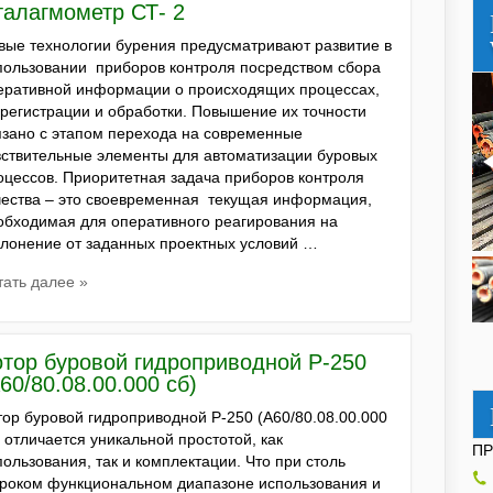
талагмометр СТ- 2
вые технологии бурения предусматривают развитие в
пользовании приборов контроля посредством сбора
еративной информации о происходящих процессах,
 регистрации и обработки. Повышение их точности
язано с этапом перехода на современные
вствительные элементы для автоматизации буровых
оцессов. Приоритетная задача приборов контроля
чества – это своевременная текущая информация,
обходимая для оперативного реагирования на
клонение от заданных проектных условий …
тать далее »
отор буровой гидроприводной Р-250
60/80.08.00.000 сб)
тор буровой гидроприводной Р-250 (А60/80.08.00.000
) отличается уникальной простотой, как
П
пользования, так и комплектации. Что при столь
роком функциональном диапазоне использования и