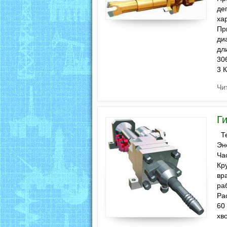
де
ха
Пр
ди
дл
30
3 
Чи
Г
Те
Эн
Ча
Кр
вр
ра
Ра
60
хв