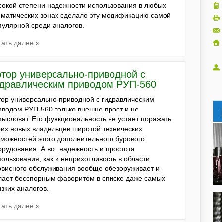
сокой степени надежности использования в любых
иматических зонах сделало эту модификацию самой
пулярной среди аналогов.
тать далее »
отор универсально-приводной с
идравлическим приводом РУП-560
тор универсально-приводной с гидравлическим
иводом РУП-560 только внешне прост и не
мысловат. Его функциональность не устает поражать
оих новых владельцев широтой технических
зможностей этого дополнительного бурового
орудования. А вот надежность и простота
пользования, как и неприхотливость в области
рвисного обслуживания вообще обезоруживает и
лает бесспорным фаворитом в списке даже самых
изких аналогов.
тать далее »