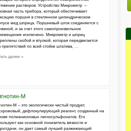
тяжение растворов. Устройство Микрометр –
новная часть прибора, который обеспечивает
ксацию поршня в стеклянном цилиндрическом
рпусе мед.шприца. Поршневый шток соединяется с
ужиной, и за счет этого самопроизвольное
ремещение исключено. Микрометр и шприц
креплены скобой и втулкой, которая передвигается
з препятствий по всей стойке штатива, …
тать далее »
игнотин-М
гнотин-М – это экологически чистый продукт,
схромовый, дефлокулирующий реагент, созданный на
нове полианионовых лигносульфонатов. Его
пользуют как основной понизитель вязкости и
доотдачи, он дает самый лучший разжижающий