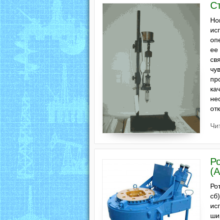
С
Но
ис
оп
ее
св
чу
пр
ка
не
от
Чи
Р
(А
Ро
сб
ис
ши