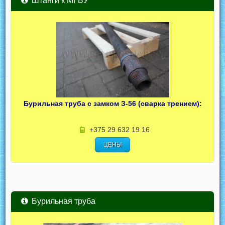
Штанги к МГБУ
Бурильная труба с замком З-56 (сварка трением):
+375 29 632 19 16
ЦЕНЫ
Бурильная труба