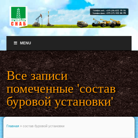
MENU
Все записи
помеченные 'состав
буровой установки'
Главная
»
состав буровой установки