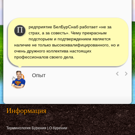
редприятие БелБурСнаб работает «не за
П
страх, а за совесть». Чему прекрасным
подспорьем и подтверждением является
наличие не только высококвалифицированного, но и
очень дружного коллектива настоящих
профессионалов своего дела.
Опыт
Информация
Терминология Бурения
|
О бурении